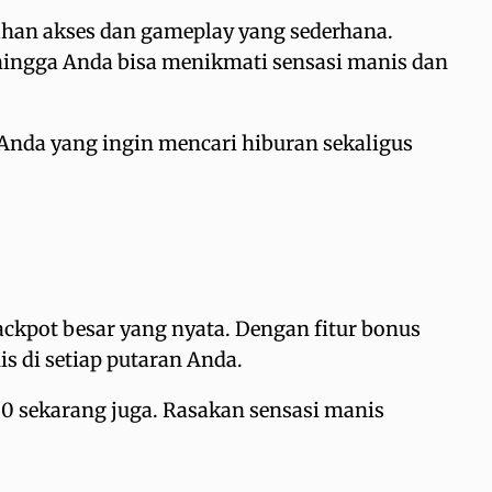
ahan akses dan gameplay yang sederhana.
hingga Anda bisa menikmati sensasi manis dan
Anda yang ingin mencari hiburan sekaligus
kpot besar yang nyata. Dengan fitur bonus
s di setiap putaran Anda.
0 sekarang juga. Rasakan sensasi manis