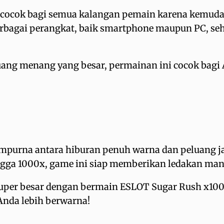
i cocok bagi semua kalangan pemain karena kemud
rbagai perangkat, baik smartphone maupun PC, se
uang menang yang besar, permainan ini cocok bagi 
purna antara hiburan penuh warna dan peluang jac
gga 1000x, game ini siap memberikan ledakan mani
uper besar dengan bermain ESLOT Sugar Rush x100
Anda lebih berwarna!