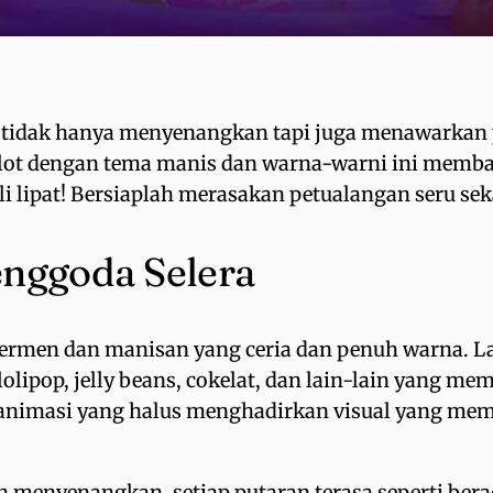
g tidak hanya menyenangkan tapi juga menawarkan 
lot dengan tema manis dan warna-warni ini memba
 lipat! Bersiaplah merasakan petualangan seru se
enggoda Selera
ermen dan manisan yang ceria dan penuh warna. L
 lolipop, jelly beans, cokelat, dan lain-lain yang
 animasi yang halus menghadirkan visual yang m
n menyenangkan, setiap putaran terasa seperti bera