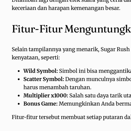
keceriaan dan harapan kemenangan besar.
Fitur-Fitur Menguntung
Selain tampilannya yang menarik, Sugar Rush 
kenyataan, seperti:
Wild Symbol:
Simbol ini bisa mengganti
Scatter Symbol:
Dengan munculnya simbol 
harus menambah taruhan.
Multiplier x1000:
Salah satu daya tarik u
Bonus Game:
Memungkinkan Anda bermai
Fitur-fitur tersebut membuat setiap putaran 