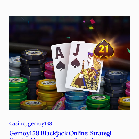
Casino
, 
gemoy138
Gemoy138 Blackjack Online: Strategi