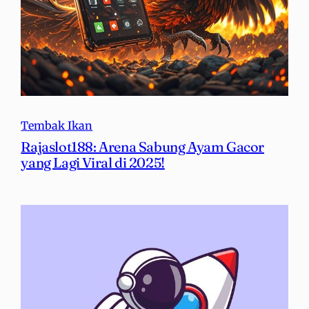
Tembak Ikan
Rajaslot188: Arena Sabung Ayam Gacor
yang Lagi Viral di 2025!