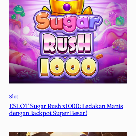
Slot
ESLOT Sugar Rush x1000: Ledakan Manis
dengan Jackpot Super Besar!