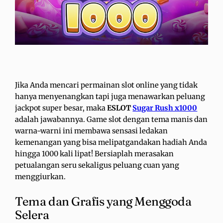
Jika Anda mencari permainan slot online yang tidak
hanya menyenangkan tapi juga menawarkan peluang
jackpot super besar, maka
ESLOT
Sugar Rush x1000
adalah jawabannya. Game slot dengan tema manis dan
warna-warni ini membawa sensasi ledakan
kemenangan yang bisa melipatgandakan hadiah Anda
hingga 1000 kali lipat! Bersiaplah merasakan
petualangan seru sekaligus peluang cuan yang
menggiurkan.
Tema dan Grafis yang Menggoda
Selera