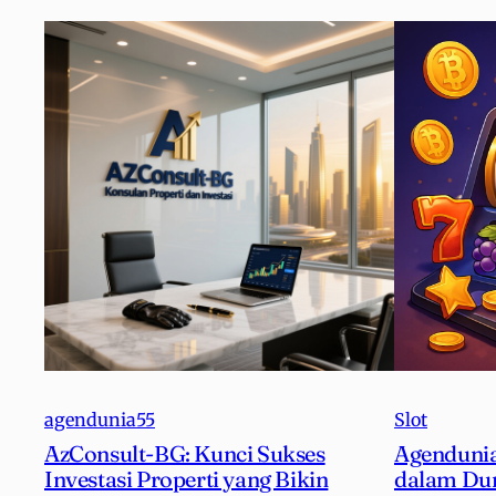
agendunia55
Slot
AzConsult-BG: Kunci Sukses
Agendunia
Investasi Properti yang Bikin
dalam Dun