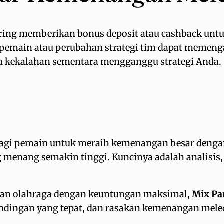
ing memberikan bonus deposit atau cashback untu
a pemain atau perubahan strategi tim dapat memenga
an kekalahan sementara mengganggu strategi Anda.
bagi pemain untuk meraih kemenangan besar dengan
ang menang semakin tinggi. Kuncinya adalah analisi
uhan olahraga dengan keuntungan maksimal,
Mix Pa
andingan yang tepat, dan rasakan kemenangan meled