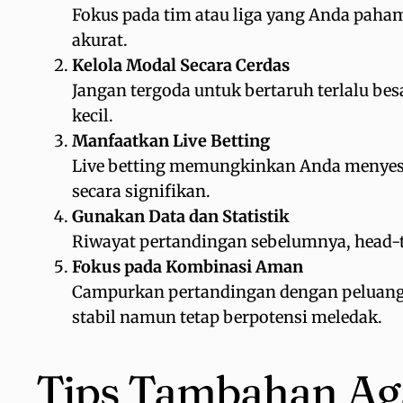
Fokus pada tim atau liga yang Anda paham
akurat.
Kelola Modal Secara Cerdas
Jangan tergoda untuk bertaruh terlalu be
kecil.
Manfaatkan Live Betting
Live betting memungkinkan Anda menyesu
secara signifikan.
Gunakan Data dan Statistik
Riwayat pertandingan sebelumnya, head-t
Fokus pada Kombinasi Aman
Campurkan pertandingan dengan peluang ti
stabil namun tetap berpotensi meledak.
Tips Tambahan A