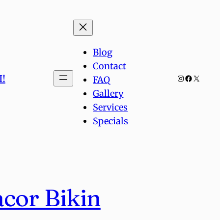
Blog
Contact
!
Instagram
Facebook
X
FAQ
Gallery
Services
Specials
cor Bikin