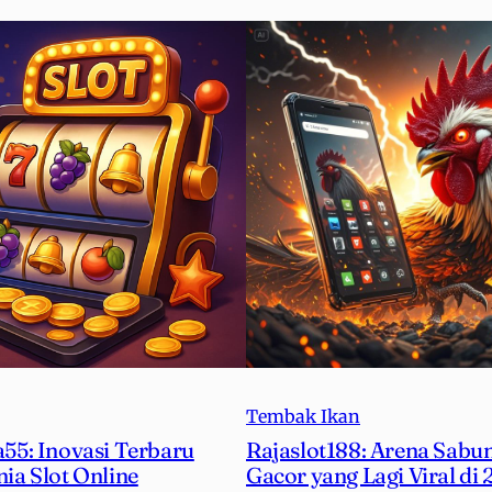
Tembak Ikan
55: Inovasi Terbaru
Rajaslot188: Arena Sab
ia Slot Online
Gacor yang Lagi Viral di 