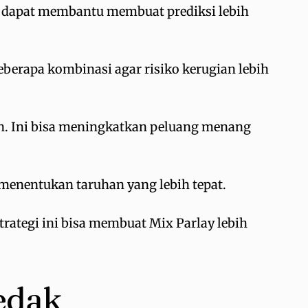
in dapat membantu membuat prediksi lebih
eberapa kombinasi agar risiko kerugian lebih
. Ini bisa meningkatkan peluang menang
menentukan taruhan yang lebih tepat.
rategi ini bisa membuat Mix Parlay lebih
edak