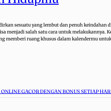
irkan sesuatu yang lembut dan penuh keindahan di
bisa menjadi salah satu cara untuk melakukannya. 
dang memberi ruang khusus dalam kalendermu untu
ONLINE GACOR DENGAN BONUS SETIAP HARI