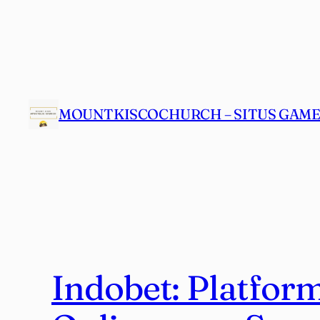
Skip
to
content
MOUNTKISCOCHURCH – SITUS GAME 
Indobet: Platfor