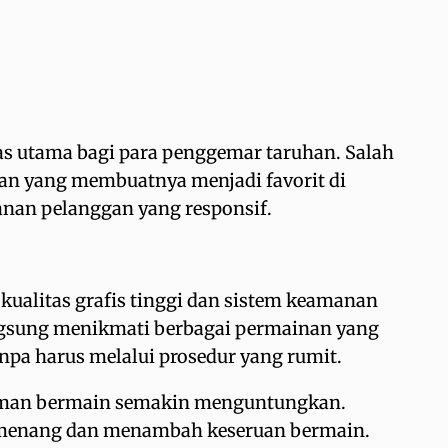
as utama bagi para penggemar taruhan. Salah
lan yang membuatnya menjadi favorit di
anan pelanggan yang responsif.
kualitas grafis tinggi dan sistem keamanan
angsung menikmati berbagai permainan yang
npa harus melalui prosedur yang rumit.
laman bermain semakin menguntungkan.
 menang dan menambah keseruan bermain.