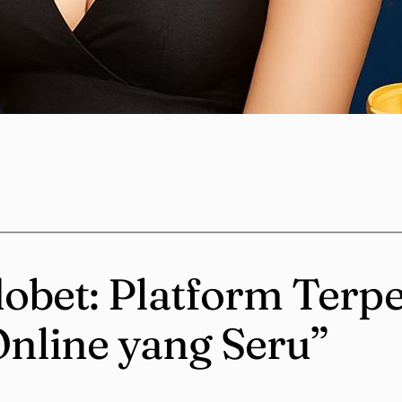
dobet: Platform Terp
nline yang Seru”