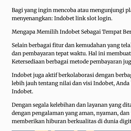
Bagi yang ingin mencoba atau mengunjungi p
menyenangkan: Indobet link slot login.
Mengapa Memilih Indobet Sebagai Tempat Ber
Selain berbagai fitur dan kemudahan yang tela
dan pembayaran tepat waktu. Hal ini membuat
Ketersediaan berbagai metode pembayaran ju
Indobet juga aktif berkolaborasi dengan ber
lebih jauh tentang nilai dan visi Indobet, And
Indobet.
Dengan segala kelebihan dan layanan yang dit
dengan pengalaman yang aman, nyaman, dan 
memberikan hiburan berkualitas di dunia digit