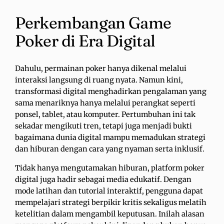
Perkembangan Game
Poker di Era Digital
Dahulu, permainan poker hanya dikenal melalui
interaksi langsung di ruang nyata. Namun kini,
transformasi digital menghadirkan pengalaman yang
sama menariknya hanya melalui perangkat seperti
ponsel, tablet, atau komputer. Pertumbuhan ini tak
sekadar mengikuti tren, tetapi juga menjadi bukti
bagaimana dunia digital mampu memadukan strategi
dan hiburan dengan cara yang nyaman serta inklusif.
Tidak hanya mengutamakan hiburan, platform poker
digital juga hadir sebagai media edukatif. Dengan
mode latihan dan tutorial interaktif, pengguna dapat
mempelajari strategi berpikir kritis sekaligus melatih
ketelitian dalam mengambil keputusan. Inilah alasan