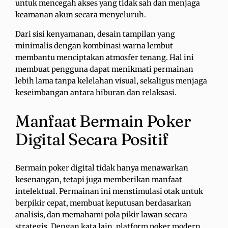
untuk mencegah akses yang tidak sah dan menjaga
keamanan akun secara menyeluruh.
Dari sisi kenyamanan, desain tampilan yang
minimalis dengan kombinasi warna lembut
membantu menciptakan atmosfer tenang. Hal ini
membuat pengguna dapat menikmati permainan
lebih lama tanpa kelelahan visual, sekaligus menjaga
keseimbangan antara hiburan dan relaksasi.
Manfaat Bermain Poker
Digital Secara Positif
Bermain poker digital tidak hanya menawarkan
kesenangan, tetapi juga memberikan manfaat
intelektual. Permainan ini menstimulasi otak untuk
berpikir cepat, membuat keputusan berdasarkan
analisis, dan memahami pola pikir lawan secara
strategis. Dengan kata lain, platform poker modern