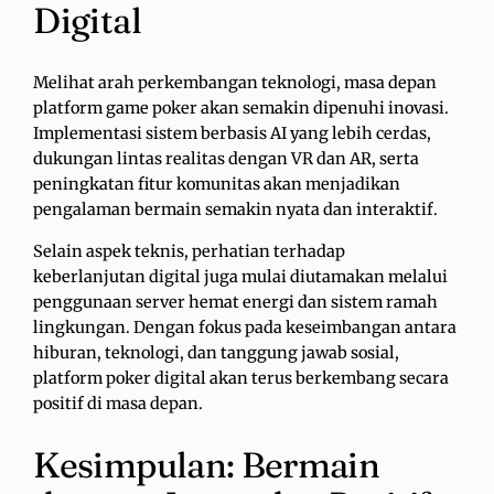
Digital
Melihat arah perkembangan teknologi, masa depan
platform game poker akan semakin dipenuhi inovasi.
Implementasi sistem berbasis AI yang lebih cerdas,
dukungan lintas realitas dengan VR dan AR, serta
peningkatan fitur komunitas akan menjadikan
pengalaman bermain semakin nyata dan interaktif.
Selain aspek teknis, perhatian terhadap
keberlanjutan digital juga mulai diutamakan melalui
penggunaan server hemat energi dan sistem ramah
lingkungan. Dengan fokus pada keseimbangan antara
hiburan, teknologi, dan tanggung jawab sosial,
platform poker digital akan terus berkembang secara
positif di masa depan.
Kesimpulan: Bermain