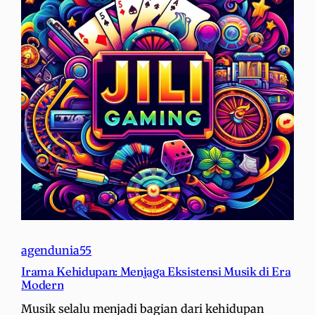
agendunia55
Irama Kehidupan: Menjaga Eksistensi Musik di Era
Modern
Musik selalu menjadi bagian dari kehidupan