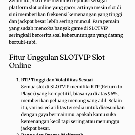
Selain itu, SLOTVIP memiliki reputasi sebagai
platform slot online yang gacor, artinya mesin slot di
sini memberikan frekuensi kemenangan yang tinggi
dan jackpot besar lebih sering muncul. Para pemain
yang sudah mencoba banyak game di SLOTVIP
seringkali bercerita soal keberuntungan yang datang
bertubi-tubi.
Fitur Unggulan SLOTVIP Slot
Online
RTP Tinggi dan Volatilitas Sesuai
Semua slot di SLOTVIP memiliki RTP (Return to
Player) yang kompetitif, biasanya di atas 96%,
memberikan peluang menang yang adil. Selain
itu, variasi volatilitas tersedia untuk disesuaikan
dengan gaya bermainmu, apakah kamu suka
kemenangan kecil tapi sering atau menunggu
jackpot besar.