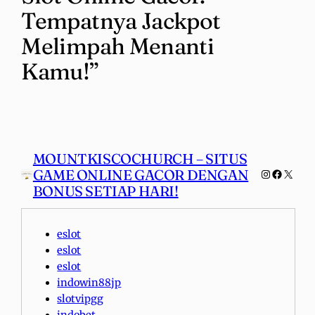
Tempatnya Jackpot
Melimpah Menanti
Kamu!”
MOUNTKISCOCHURCH – SITUS
GAME ONLINE GACOR DENGAN
Instagra
Faceboo
X
BONUS SETIAP HARI!
eslot
eslot
eslot
indowin88jp
slotvipgg
indobet