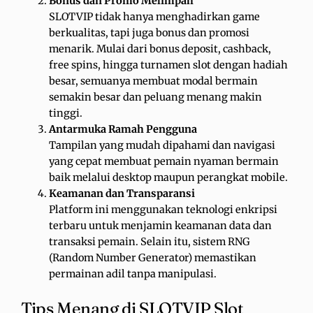
Bonus dan Promo Melimpah
SLOTVIP tidak hanya menghadirkan game
berkualitas, tapi juga bonus dan promosi
menarik. Mulai dari bonus deposit, cashback,
free spins, hingga turnamen slot dengan hadiah
besar, semuanya membuat modal bermain
semakin besar dan peluang menang makin
tinggi.
Antarmuka Ramah Pengguna
Tampilan yang mudah dipahami dan navigasi
yang cepat membuat pemain nyaman bermain
baik melalui desktop maupun perangkat mobile.
Keamanan dan Transparansi
Platform ini menggunakan teknologi enkripsi
terbaru untuk menjamin keamanan data dan
transaksi pemain. Selain itu, sistem RNG
(Random Number Generator) memastikan
permainan adil tanpa manipulasi.
Tips Menang di SLOTVIP Slot