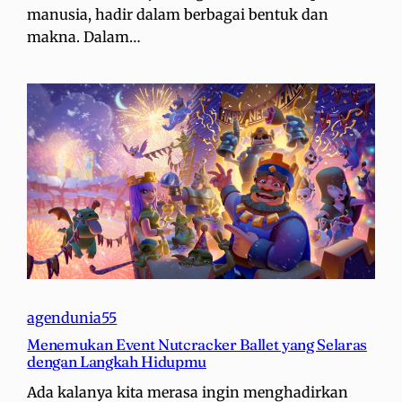
manusia, hadir dalam berbagai bentuk dan
makna. Dalam…
agendunia55
Menemukan Event Nutcracker Ballet yang Selaras
dengan Langkah Hidupmu
Ada kalanya kita merasa ingin menghadirkan