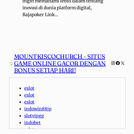
ingin memahami lebih dalam tentang
inovasi di dunia platform digital,
Rajapoker Link…
MOUNTKISCOCHURCH – SITUS
GAME ONLINE GACOR DENGAN
Instagra
Faceboo
X
BONUS SETIAP HARI!
eslot
eslot
eslot
indowin88jp
slotvipgg
indobet
eslot