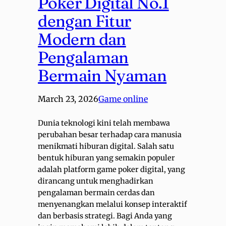
Poker Digital No.1
dengan Fitur
Modern dan
Pengalaman
Bermain Nyaman
March 23, 2026
Game online
Dunia teknologi kini telah membawa
perubahan besar terhadap cara manusia
menikmati hiburan digital. Salah satu
bentuk hiburan yang semakin populer
adalah platform game poker digital, yang
dirancang untuk menghadirkan
pengalaman bermain cerdas dan
menyenangkan melalui konsep interaktif
dan berbasis strategi. Bagi Anda yang